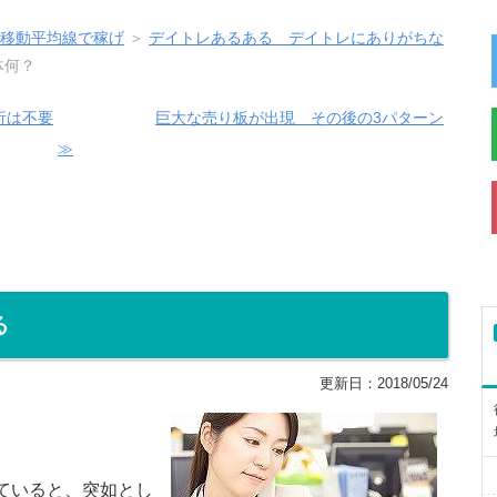
と移動平均線で稼げ
＞
デイトレあるある デイトレにありがちな
体何？
析は不要
巨大な売り板が出現 その後の3パターン
≫
る
更新日：
2018/05/24
ていると、突如とし