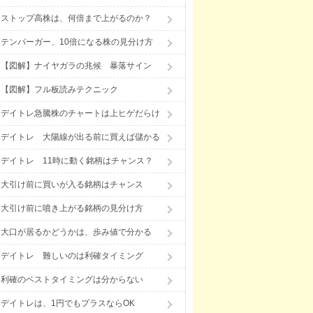
ストップ高株は、何倍まで上がるのか？
テンバーガー、10倍になる株の見分け方
【図解】ナイヤガラの兆候 暴落サイン
【図解】フル板読みテクニック
デイトレ急騰株のチャートは上ヒゲだらけ
デイトレ 大陽線が出る前に買えば儲かる
デイトレ 11時に動く銘柄はチャンス？
大引け前に買いが入る銘柄はチャンス
大引け前に噴き上がる銘柄の見分け方
大口が居るかどうかは、歩み値で分かる
デイトレ 難しいのは利確タイミング
利確のベストタイミングは分からない
デイトレは、1円でもプラスならOK