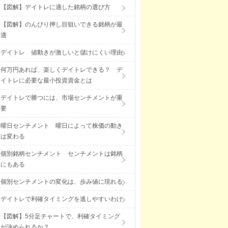
【図解】デイトレに適した銘柄の選び方
【図解】のんびり押し目狙いできる銘柄が最
適
デイトレ 値動きが激しいと儲けにくい理由
何万円あれば、楽しくデイトレできる？ デ
イトレに必要な最小投資資金とは
デイトレで勝つには、市場センチメントが重
要
曜日センチメント 曜日によって株価の動き
は変わる
個別銘柄センチメント センチメントは銘柄
にもある
個別センチメントの変化は、歩み値に現れる
デイトレで利確タイミングを逃しやすいわけ
【図解】5分足チャートで、利確タイミング
が決められるか？