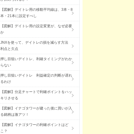
【図解】デイトレ用の移動平均線は、3本・8
本・21本に設定すべし
【図解】デイトレ用の設定変更が、なぜ必要
か
JNXを使って、デイトレの損を減らす方法
利点と欠点
押し目狙いデイトレ、利確タイミングがわか
らない
押し目狙いデイトレ 利益確定の判断が遅れ
るわけ
【図解】分足チャートで利確ポイントをハッ
キリさせる
【図解】イナゴタワーが建った後に買いが入
る銘柄は激アツ！
【図解】イナゴタワーの利確ポイントはど
こ？