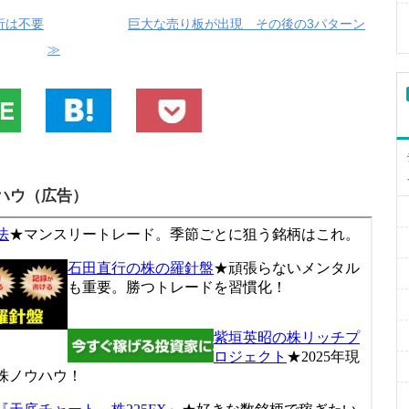
析は不要
巨大な売り板が出現 その後の3パターン
≫
ハウ（広告）