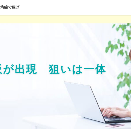
平均線で稼げ
板が出現 狙いは一体