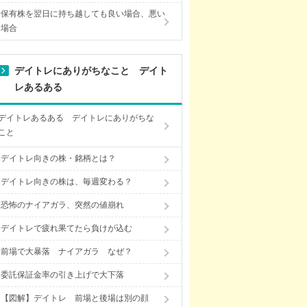
保有株を翌日に持ち越しても良い場合、悪い
場合
デイトレにありがちなこと デイト
レあるある
デイトレあるある デイトレにありがちな
こと
デイトレ向きの株・銘柄とは？
デイトレ向きの株は、毎週変わる？
恐怖のナイアガラ、突然の値崩れ
デイトレで疲れ果てたら負けが込む
前場で大暴落 ナイアガラ なぜ？
委託保証金率の引き上げで大下落
【図解】デイトレ 前場と後場は別の顔