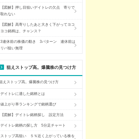
【図解】押し目狙いデイトレの欠点 寄りで
取れない
【図解】高寄りしたあと大きく下がってヨコ
ヨコ銘柄は、チャンス？
3連休前の株価の動き 3パターン 連休前は
リバ狙い無理
狙えストップ高。爆騰株の見つけ方
狙えストップ高。爆騰株の見つけ方
デイトレに適した銘柄とは
値上がり率ランキングで銘柄選び
【図解】デイトレ銘柄探し 設定方法
デイトレ銘柄の探し方 5分足チャート
ストップ高狙い ５％近く上がっている株を