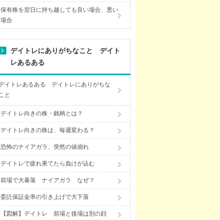
保有株を翌日に持ち越しても良い場合、悪い
場合
デイトレにありがちなこと デイト
レあるある
デイトレあるある デイトレにありがちな
こと
デイトレ向きの株・銘柄とは？
デイトレ向きの株は、毎週変わる？
恐怖のナイアガラ、突然の値崩れ
デイトレで疲れ果てたら負けが込む
前場で大暴落 ナイアガラ なぜ？
委託保証金率の引き上げで大下落
【図解】デイトレ 前場と後場は別の顔