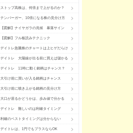
ストップ高株は、何倍まで上がるのか？
テンバーガー、10倍になる株の見分け方
【図解】ナイヤガラの兆候 暴落サイン
【図解】フル板読みテクニック
デイトレ急騰株のチャートは上ヒゲだらけ
デイトレ 大陽線が出る前に買えば儲かる
デイトレ 11時に動く銘柄はチャンス？
大引け前に買いが入る銘柄はチャンス
大引け前に噴き上がる銘柄の見分け方
大口が居るかどうかは、歩み値で分かる
デイトレ 難しいのは利確タイミング
利確のベストタイミングは分からない
デイトレは、1円でもプラスならOK