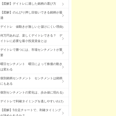
【図解】デイトレに適した銘柄の選び方
【図解】のんびり押し目狙いできる銘柄が最
適
デイトレ 値動きが激しいと儲けにくい理由
何万円あれば、楽しくデイトレできる？ デ
イトレに必要な最小投資資金とは
デイトレで勝つには、市場センチメントが重
要
曜日センチメント 曜日によって株価の動き
は変わる
個別銘柄センチメント センチメントは銘柄
にもある
個別センチメントの変化は、歩み値に現れる
デイトレで利確タイミングを逃しやすいわけ
【図解】5分足チャートで、利確タイミング
が決められるか？