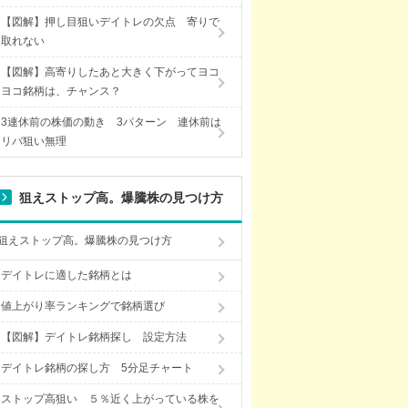
【図解】押し目狙いデイトレの欠点 寄りで
取れない
【図解】高寄りしたあと大きく下がってヨコ
ヨコ銘柄は、チャンス？
3連休前の株価の動き 3パターン 連休前は
リバ狙い無理
狙えストップ高。爆騰株の見つけ方
狙えストップ高。爆騰株の見つけ方
デイトレに適した銘柄とは
値上がり率ランキングで銘柄選び
【図解】デイトレ銘柄探し 設定方法
デイトレ銘柄の探し方 5分足チャート
ストップ高狙い ５％近く上がっている株を