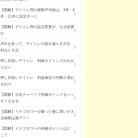
【図解】デイトレ用の移動平均線は、3本・8
本・21本に設定すべし
【図解】デイトレ用の設定変更が、なぜ必要
か
JNXを使って、デイトレの損を減らす方法
利点と欠点
押し目狙いデイトレ、利確タイミングがわか
らない
押し目狙いデイトレ 利益確定の判断が遅れ
るわけ
【図解】分足チャートで利確ポイントをハッ
キリさせる
【図解】イナゴタワーが建った後に買いが入
る銘柄は激アツ！
【図解】イナゴタワーの利確ポイントはど
こ？