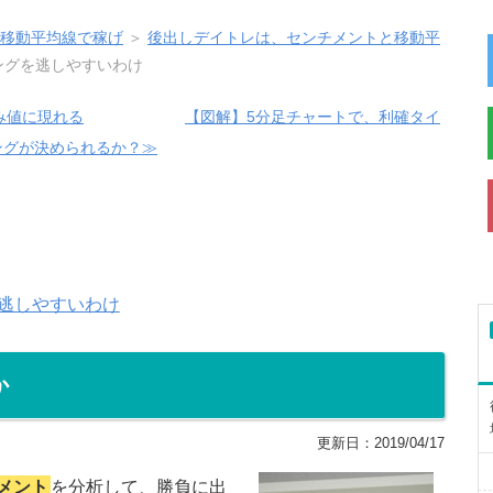
と移動平均線で稼げ
＞
後出しデイトレは、センチメントと移動平
ングを逃しやすいわけ
み値に現れる
【図解】5分足チャートで、利確タイ
ングが決められるか？≫
逃しやすいわけ
か
更新日：
2019/04/17
メント
を分析して、勝負に出